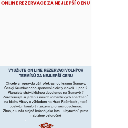
ONLINE REZERVACE ZA NEJLEPŠÍ CENU
VYUŽIJTE ON LINE REZERVACI VOLNÝCH
TERMÍNŮ ZA NEJLEPŠÍ CENU
Chcete si opravdu užít překrásnou krajinu Šumavy,
Český Krumlov nebo sportovní aktivity v okolí Lipna ?
Plánujete strávit klidnou dovolenou na Šumavě ?
Zarezervujte si jeden z našich romantických apartmánů
na břehu Vltavy s výhledem na Hrad Rožmberk , které
poskytují komfortní zázemí pro vaši dovolenou.
Zima je u nás stejně krásná jako léto – ubytování proto
nabízíme celoročně