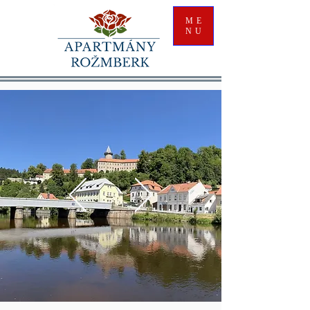
ME
NU