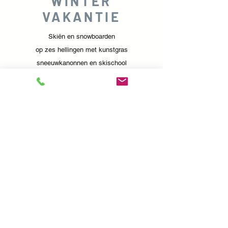
WINTER
VAKANTIE
Skiën en snowboarden
op zes hellingen met kunstgras
sneeuwkanonnen en skischool
of bobsleebaan, langlaufen
en schaatsen
U kunt in 16 km van het meer genieten
afgelegen modern complex
SKI LIPNO
of ga op pad
naar de skipistes in Oostenrijk
Sternstein
15 km,
Hochficht
60 km
MEER INFORMATIE