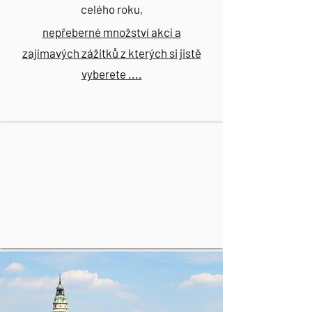
celého roku,
nepřeberné množství akcí a
zajímavých zážitků z kterých si jistě
vyberete ....